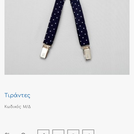
Τιράντες
Κωδικός:
Μ/Δ