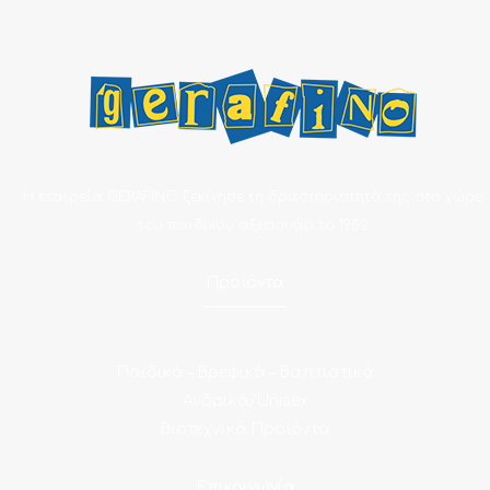
Η εταιρεία GERAFINO ξεκίνησε τη δραστηριότητά της στο χώρο
του παιδικού αξεσουάρ το 1982
Προϊόντα
Παιδικά – Βρεφικά – Βαπτιστικά
Ανδρικά/Unisex
Βιοτεχνικά Προϊόντα
Επικοινωνία