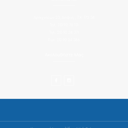
Αραχναίων 23, Δάφνη , Τ.Κ. 172 34
Τηλ.: 210 92 70 131
Τηλ.: 210 90 24 371
Fax: 210 90 24 386
Ακολουθήστε Μας